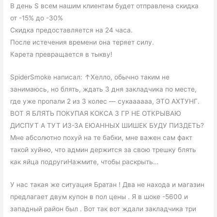
В день S всем нашим клиентам будет отправлена скидка
от -15% до -30%
Скидка предоставляется на 24 часа.
После истечения времени она теряет силу.
Карета превращается в тыкву!
SpiderSmoke написал: ↑Хелло, обычно таким не
занимаюсь, но блять, ждать 3 дня закладчика по месте,
где уже пропали 2 из 3 колес — сукаааааа, ЭТО АХТУНГ.
ВОТ Я БЛЯТЬ ПОКУПАЯ КОКСА 3 ГР НЕ ОТКРЫВАЮ
ДИСПУТ А ТУТ ИЗ-ЗА ЕЮАННЫХ ШИШЕК БУДУ ПИЗДЕТЬ?
Мне абсолютно похуй на те бабки, мне важен сам факт
такой хуйню, что админ держится за свою трешку блять
как яйца подругиНажмите, чтобы раскрыть…
У нас такая же ситуация Братан ! Два не находа и магазин
предлагает двум купон в пол цены . Я в шоке -5600 и
западный район был . Вот так вот ждали закладчика три