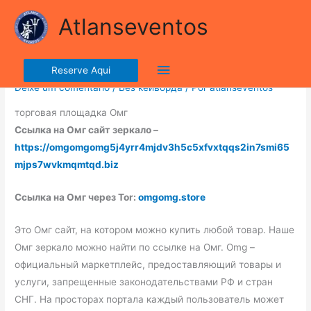
Ir
lla ribalta dell'iconico cronografo.
Atlanseventos
para
o
Торговая площадка Омг
conteúdo
Menu
Reserve Aqui
Deixe um comentário
/
Без кейворда
/ Por
atlanseventos
principal
торговая площадка Омг
Ссылка на Омг сайт зеркало –
https://omgomgomg5j4yrr4mjdv3h5c5xfvxtqqs2in7smi65
mjps7wvkmqmtqd.biz
Ссылка на Омг через Tor:
omgomg.store
Это Омг сайт, на котором можно купить любой товар. Наше
Омг зеркало можно найти по ссылке на Омг. Omg –
официальный маркетплейс, предоставляющий товары и
услуги, запрещенные законодательствами РФ и стран
СНГ. На просторах портала каждый пользователь может