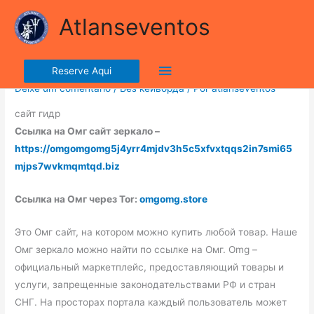
Ir
lla ribalta dell'iconico cronografo.
Atlanseventos
para
o
Сайт гидр
conteúdo
Menu
Reserve Aqui
Deixe um comentário
/
Без кейворда
/ Por
atlanseventos
principal
сайт гидр
Ссылка на Омг сайт зеркало –
https://omgomgomg5j4yrr4mjdv3h5c5xfvxtqqs2in7smi65
mjps7wvkmqmtqd.biz
Ссылка на Омг через Tor:
omgomg.store
Это Омг сайт, на котором можно купить любой товар. Наше
Омг зеркало можно найти по ссылке на Омг. Omg –
официальный маркетплейс, предоставляющий товары и
услуги, запрещенные законодательствами РФ и стран
СНГ. На просторах портала каждый пользователь может