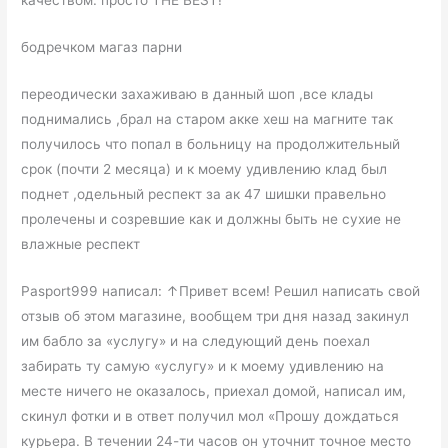
качеством. просто THE BEST!
бодречком магаз парни
переодически захаживаю в данный шоп ,все клады
поднимались ,брал на старом акке хеш на магните так
получилось что попал в больницу на продолжительный
срок (почти 2 месяца) и к моему удивлению клад был
поднет ,одельный респект за ак 47 шишки правельно
пролечены и созревшие как и должны быть не сухие не
влажные респект
Pasport999 написал: ↑Привет всем! Решил написать свой
отзыв об этом магазине, вообщем три дня назад закинул
им бабло за «услугу» и на следующий день поехал
забирать ту самую «услугу» и к моему удивлению на
месте ничего не оказалось, приехал домой, написал им,
скинул фотки и в ответ получил мол «Прошу дождаться
курьера. В течении 24-ти часов он уточнит точное место