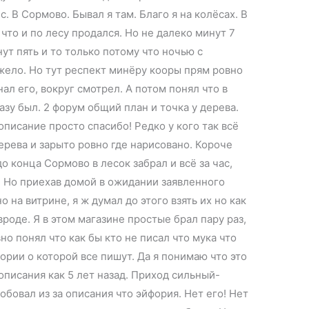
. В Сормово. Бывал я там. Благо я на колёсах. В
 что и по лесу продался. Но не далеко минут 7
нут пять и то только потому что ночью с
жело. Но тут респект минёру кооры прям ровно
нал его, вокруг смотрел. А потом понял что в
разу был. 2 форум общий план и точка у дерева.
 описание просто спасибо! Редко у кого так всё
ерева и зарыто ровно где нарисовано. Короче
 до конца Сормово в лесок забрал и всё за час,
! Но приехав домой в ожидании заявленного
о на витрине, я ж думал до этого взять их но как
роде. Я в этом магазине простые брал пару раз,
но понял что как бы кто не писал что мука что
фории о которой все пишут. Да я понимаю что это
 описания как 5 лет назад. Приход сильный-
робовал из за описания что эйфория. Нет его! Нет