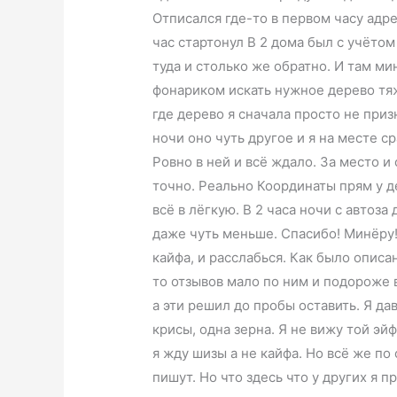
Отписался где-то в первом часу адрес
час стартонул В 2 дома был с учётом
туда и столько же обратно. И там ми
фонариком искать нужное дерево тя
где дерево я сначала просто не приз
ночи оно чуть другое и я на месте с
Ровно в ней и всё ждало. За место и
точно. Реально Координаты прям у д
всё в лёгкую. В 2 часа ночи с автоза
даже чуть меньше. Спасибо! Минёру
кайфа, и расслабься. Как было описан
то отзывов мало по ним и подороже в
а эти решил до пробы оставить. Я дав
крисы, одна зерна. Я не вижу той эй
я жду шизы а не кайфа. Но всё же по
пишут. Но что здесь что у других я п