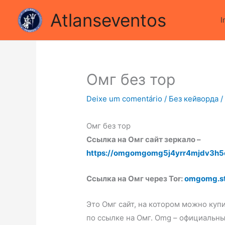
Ir
 sta cercando di condividere le luci della ribalta dell'iconico
Atlanseventos
para
I
o
conteúdo
Омг без тор
Deixe um comentário
/
Без кейворда
/
Омг без тор
Ссылка на Омг сайт зеркало –
https://omgomgomg5j4yrr4mjdv3h5
Ссылка на Омг через Tor:
omgomg.s
Это Омг сайт, на котором можно куп
по ссылке на Омг. Omg – официальн