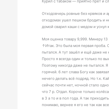
Курил с табаком — приятно прёт и с
Отходовчерь ровные без нрвяков и ар
отходомах ушел пешком бродить и не
домой сварил каши с медом и уснул к
Моя оценка товару 9,999. Минеру 13
↑Итак. Это была моя первая проба. 
пытался. А тут зашёл и ещё даже не 
Просто я всегда один и только по вы
Поэтому никогда даже не пытался. Я 
горячей. 6 лет слава Богу как завяза
нечего делать всё подряд. Но т.к. К
сейчас почти нет, ночной стало одно
что 7 р. Отдал. Короче только колёса
в 3 а то и в пол года. А так приходи
понимаю, вернее я его не так как все