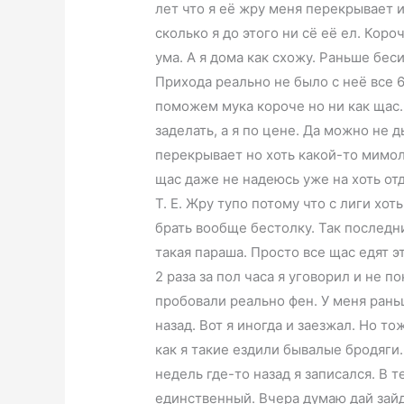
лет что я её жру меня перекрывает и
сколько я до этого ни сё её ел. Кор
ума. А я дома как схожу. Раньше беси
Прихода реально не было с неё все 
поможем мука короче но ни как щас.
заделать, а я по цене. Да можно не 
перекрывает но хоть какой-то мимол
щас даже не надеюсь уже на хоть о
Т. Е. Жру тупо потому что с лиги хот
брать вообще бестолку. Так последн
такая параша. Просто все щас едят э
2 раза за пол часа я уговорил и не п
пробовали реально фен. У меня раньш
назад. Вот я иногда и заезжал. Но т
как я такие ездили бывалые бродяги.
недель где-то назад я записался. В 
единственный. Вчера думаю дай зайду