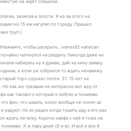
лизистую не ждёт слишком.
патии, залипов и злости. Я из-за этого на
заметно 15 км нагулял по городу. Пришел
аки труп )
 )Нажмите, чтобы раскрыть…ivanes82 написал:
Случайно наткнулся на раздачу. Никогда даже не
начали набирать ну я думаю, дай-ка кину заявку.
ходным, и если уж собрался то ждать ненавижу.
старый торч сорокес почти. 37. 15 лет на
л. Но как же трезвым не интересно вот жру от
айфа как такового который я люблю и понимаю
 что фен, что шмаль, кокос вообще не понял за
 и радуют. Но их редко когда тушить иду а это раз
ться жрать легалку. Короче кайфа с неё я тоже не
 понимаю. Я ж пару дней сб и вс. И всё и все 6