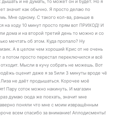
 дышать и не думать, то может он и будет. Но я
нет значит как обычно. Я просто делаю по
емь. Мне одному. С такого кол-ва, раньше в
ся на ходу 10 минут просто прям вот ПРИХОД! И
ли дома и на второй третий день то можно и со
ько мечтать об этом. Куда пропало? Ну
изик. А в целом чем хороший Крис от не очень
ет а потом просто перестал переключился и всё
 отходит. Мысли в кучу собрать не можешь. Вот
олодёжь оценит даже я за 5или 3 минуты вроде чё
 Лиза не даёт продышаться. Корочее моё
ят! Пару соток можно накинуть. И магазин
раз думаю сюда же поехать, значит мне
 наверно поняли что мне с моим извращённым
ороче всем спасибо за внимание! Аплодисменты!