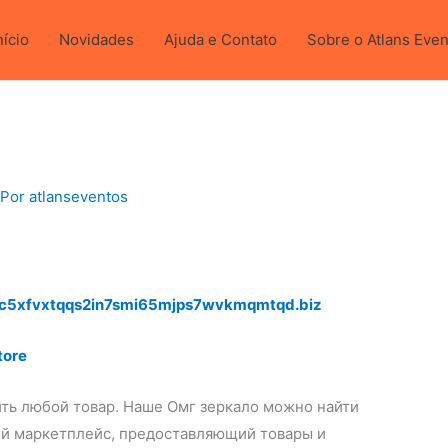
 cronografo.
nício
Novidades
Ajuda e Contato
Sobre o Atlans Eve
 Por
atlanseventos
c5xfvxtqqs2in7smi65mjps7wvkmqmtqd.biz
tore
ить любой товар. Наше Омг зеркало можно найти
ый маркетплейс, предоставляющий товары и