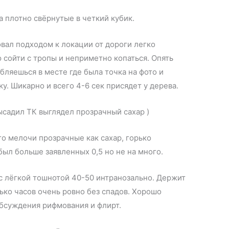
а плотно свёрнутые в четкий кубик.
вал подходом к локации от дороги легко
сойти с тропы и неприметно копаться. Опять
бляешься в месте где была точка на фото и
ку. Шикарно и всего 4-6 сек присядет у дерева.
ысадил ТК выглядел прозрачный сахар )
о мелочи прозрачные как сахар, горько
был больше заявленных 0,5 но не на много.
с лёгкой тошнотой 40-50 интранозально. Держит
ко часов очень ровно без спадов. Хорошо
бсуждения рифмования и флирт.