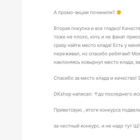
А промо-акции починили?
Вторая покупка и все гладко! Качес
тоже не плохо, хоть и не фанат прико
сразу найти место клада! Есть у мен
переживал, но спасибо ребятам!! Мо
наклоняясь ковырнул место клада, за
Спасибо за место клада и качество! 
DKshop написал: ↑до последнего ис
Приветсвую , итоги конкурса подвели
за честный конкурс. и не надо тут Щ))