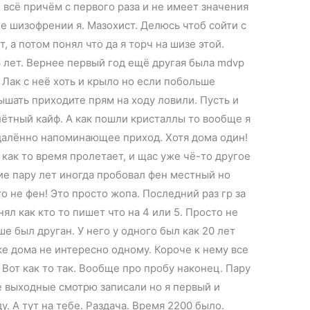
 всё причём с первого раза и не имеет значения
оче шизофрении я. Мазохист. Делюсь чтоб сойти с
т, а потом понял что да я торч на шизе этой.
6 лет. Вернее первый год ещё другая была mdvp
 Лак с неё хоть и крыло но если побольше
дышать приходите прям на ходу ловили. Пусть и
ётный кайф. А как пошли кристаллы то вообще я
тдалённо напоминающее приход. Хотя дома один!
ь как то время пролетает, и щас уже чё-то другое
ие пару лет иногда пробовал фен местный но
то не фен! Это просто жопа. Последний раз гр за
онял как кто то пишет что на 4 или 5. Просто не
е был друган. У него у одного был как 20 лет
оже дома не интересно одному. Короче к нему все
 Вот как то так. Вообще про пробу наконец. Пару
те выходные смотрю записали но я первый и
. А тут на тебе. Раздача. Время 2200 было.