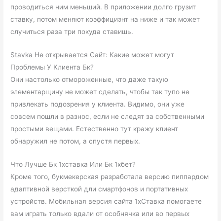
проводиться ним меньший. В приложении долго грузит
ставку, потом меняют коэффициэнт на ниже и так может
случиться раза три покуда ставишь.
Stavka Не открывается Сайт: Какие может могут
Проблемы У Клиента Бк?
Они настолько отмороженные, что даже такую
элементарщину не может сделать, чтобы так тупо не
привлекать подозрения у клиента. Видимо, они уже
совсем пошли в разнос, если не следят за собственными
простыми вещами. Естественно тут кражу клиент
обнаружил не потом, а спустя первых.
Что Лучше Бк 1хставка Или Бк 1хбет?
Кроме того, букмекерская разработала версию пиппардом
адаптивной версткой дли смартфонов и портативных
устройств. Мобильная версия сайта 1хСтавка помогаете
вам играть только вдали от особнячка или во первых