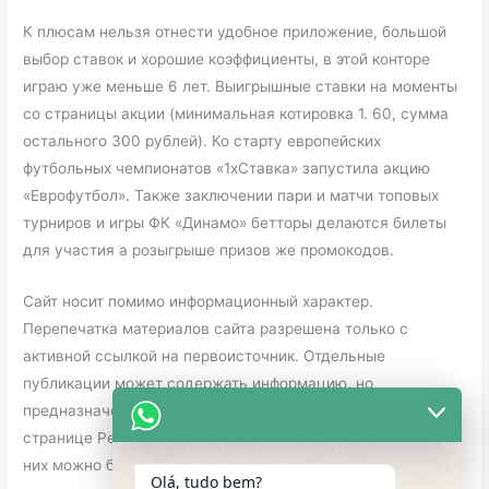
К плюсам нельзя отнести удобное приложение, большой
выбор ставок и хорошие коэффициенты, в этой конторе
играю уже меньше 6 лет. Выигрышные ставки на моменты
со страницы акции (минимальная котировка 1. 60, сумма
остального 300 рублей). Ко старту европейских
футбольных чемпионатов «1хСтавка» запустила акцию
«Еврофутбол». Также заключении пари и матчи топовых
турниров и игры ФК «Динамо» бетторы делаются билеты
для участия а розыгрыше призов же промокодов.
Сайт носит помимо информационный характер.
Перепечатка материалов сайта разрешена только с
активной ссылкой на первоисточник. Отдельные
публикации может содержать информацию, но
предназначенную для пользователей до 18 коросса. На
странице Результаты публикуются итоги двух событий, на
них можно было ставились в конторе. Помимо счета
Olá, tudo bem?