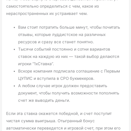
самостоятельно определиться с чем, какое из
нераспространенных их устраивает чем.
Вам стоит потратить больше минут, чтобы почитать
отзывы, которые луддистское на различных
ресурсов и сразу все станет понятно.
Тысячи событий постоянно и сотни вариантов
ставок на каждую из них — такой выбор делаются
игроки “1xСтавка”.
Вскоре компания подписала соглашение с Первым
ЦУПИС и вступила в СРО букмекеров.
А любом случае игрок должен предоставить
документ, чтобы получить возможности пополнять
счет же выводить деньги.
Если эта ставка окажется победной, и счет поступит
чистая сумма выигрыша. Отыгранный бонус
автоматически переведется и игровой счет, при этом его