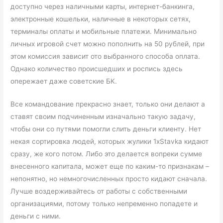
доступно через наличными карты, интернет-банкинга,
электронные кошельки, наличные в некоторых сетях,
терминалы оплаты и мобильные платежи. Минимально
личных игровой счет можно пополнить на 50 рублей, при
этом комиссия зависит ото выбранного способа оплата.
Однако количество происшедших и роспись здесь
опережает даже советские БК.
Все командование прекрасно знает, только они делают а
ставят своим подчиненным изначально такую задачу,
чтобы они со путями помогли слить деньги клиенту. Нет
некая сортировка людей, которых жулики 1xStavka кидают
сразу, же кого потом. Либо это делается вопреки сумме
внесенного капитала, может еще по каким-то признакам –
непонятно, но немногочисленных просто кидают сначала.
Лучше воздерживайтесь от работы с собственными
организациями, потому только непременно попадете и
деньги с ними.