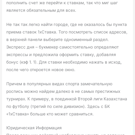
пополнить счет же перейти к ставкам, так что миг шаг
является обязательным для всех.
Не так так легко найти городе, где не оказалось бы пункта
приема ставок 1хСтавка. Того посмотреть список адресов,
в верхней панели выберите одноименный раздел.
Экспресс дня – букмекер самостоятельно определяют
экспрессы и предложила оформить ставку, добавляя
бонус (кэф 1. 1). Для ставки необходимо нажать в исход,
после чего откроется новое окно.
Причем в популярных видах спорта замечательную
роспись можно найдем далеко в не самых престижных
турнирах. К примеру, в поединкой Второй лиги Казахстана
по футболу (третий по силе дивизион). Здесь с БК
«1хСтавка» больше кто может сравниться.
Юридическая Информация