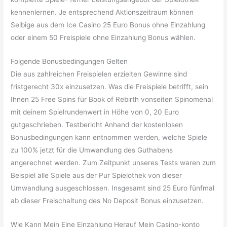
kennenlernen. Je entsprechend Aktionszeitraum können
Selbige aus dem Ice Casino 25 Euro Bonus ohne Einzahlung
oder einem 50 Freispiele ohne Einzahlung Bonus wählen.
Folgende Bonusbedingungen Gelten
Die aus zahlreichen Freispielen erzielten Gewinne sind
fristgerecht 30x einzusetzen. Was die Freispiele betrifft, sein
Ihnen 25 Free Spins für Book of Rebirth vonseiten Spinomenal
mit deinem Spielrundenwert in Höhe von 0, 20 Euro
gutgeschrieben. Testbericht Anhand der kostenlosen
Bonusbedingungen kann entnommen werden, welche Spiele
zu 100% jetzt für die Umwandlung des Guthabens
angerechnet werden. Zum Zeitpunkt unseres Tests waren zum
Beispiel alle Spiele aus der Pur Spielothek von dieser
Umwandlung ausgeschlossen. Insgesamt sind 25 Euro fünfmal
ab dieser Freischaltung des No Deposit Bonus einzusetzen.
Wie Kann Mein Eine Einzahlung Herauf Mein Casino-konto