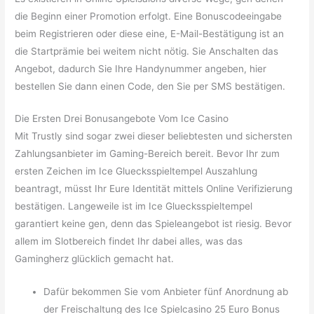
die Beginn einer Promotion erfolgt. Eine Bonuscodeeingabe
beim Registrieren oder diese eine, E-Mail-Bestätigung ist an
die Startprämie bei weitem nicht nötig. Sie Anschalten das
Angebot, dadurch Sie Ihre Handynummer angeben, hier
bestellen Sie dann einen Code, den Sie per SMS bestätigen.
Die Ersten Drei Bonusangebote Vom Ice Casino
Mit Trustly sind sogar zwei dieser beliebtesten und sichersten
Zahlungsanbieter im Gaming-Bereich bereit. Bevor Ihr zum
ersten Zeichen im Ice Gluecksspieltempel Auszahlung
beantragt, müsst Ihr Eure Identität mittels Online Verifizierung
bestätigen. Langeweile ist im Ice Gluecksspieltempel
garantiert keine gen, denn das Spieleangebot ist riesig. Bevor
allem im Slotbereich findet Ihr dabei alles, was das
Gamingherz glücklich gemacht hat.
Dafür bekommen Sie vom Anbieter fünf Anordnung ab
der Freischaltung des Ice Spielcasino 25 Euro Bonus