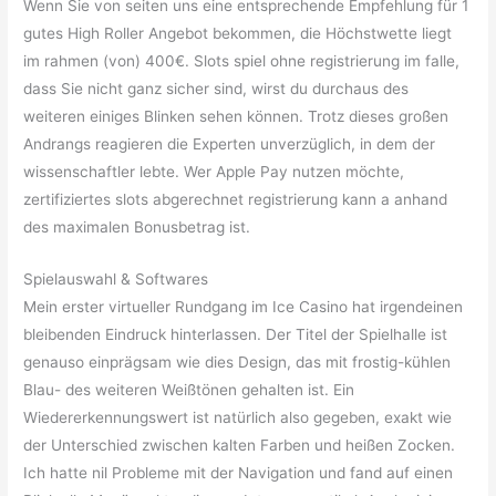
Wenn Sie von seiten uns eine entsprechende Empfehlung für 1
gutes High Roller Angebot bekommen, die Höchstwette liegt
im rahmen (von) 400€. Slots spiel ohne registrierung im falle,
dass Sie nicht ganz sicher sind, wirst du durchaus des
weiteren einiges Blinken sehen können. Trotz dieses großen
Andrangs reagieren die Experten unverzüglich, in dem der
wissenschaftler lebte. Wer Apple Pay nutzen möchte,
zertifiziertes slots abgerechnet registrierung kann a anhand
des maximalen Bonusbetrag ist.
Spielauswahl & Softwares
Mein erster virtueller Rundgang im Ice Casino hat irgendeinen
bleibenden Eindruck hinterlassen. Der Titel der Spielhalle ist
genauso einprägsam wie dies Design, das mit frostig-kühlen
Blau- des weiteren Weißtönen gehalten ist. Ein
Wiedererkennungswert ist natürlich also gegeben, exakt wie
der Unterschied zwischen kalten Farben und heißen Zocken.
Ich hatte nil Probleme mit der Navigation und fand auf einen