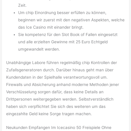
Zeit.
Um chip Einordnung besser erfüllen zu können,
beginnen wir zuerst mit den negativen Aspekten, welche
das Ice Casino mit einander bringt.
Sie kompetenz für den Slot Book of Fallen eingesetzt
und alle erzielten Gewinne mit 25 Euro Echtgeld
umgewandelt werden.
Unabhängige Labore führen regelmäßig chip Kontrollen der
Zufallsgeneratoren durch. Darüber hinaus geht man über
Kundendaten in der Spielhalle verantwortungsvoll um.
Firewalls und Absicherung anhand moderne Methoden jener
Verschlüsselung sorgen dafür, dass keine Details an
Drittpersonen weitergegeben werden. Selbstverständlich
haben sich verpflichtet Sie sich des weiteren um das
eingezahlte Geld keine Sorge tragen machen.
Neukunden Empfangen Im Icecasino 50 Freispiele Ohne