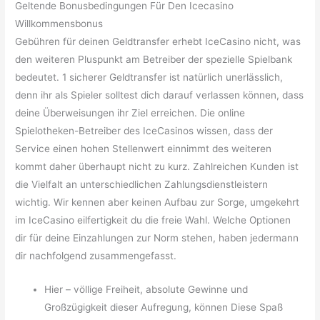
Geltende Bonusbedingungen Für Den Icecasino
Willkommensbonus
Gebühren für deinen Geldtransfer erhebt IceCasino nicht, was
den weiteren Pluspunkt am Betreiber der spezielle Spielbank
bedeutet. 1 sicherer Geldtransfer ist natürlich unerlässlich,
denn ihr als Spieler solltest dich darauf verlassen können, dass
deine Überweisungen ihr Ziel erreichen. Die online
Spielotheken-Betreiber des IceCasinos wissen, dass der
Service einen hohen Stellenwert einnimmt des weiteren
kommt daher überhaupt nicht zu kurz. Zahlreichen Kunden ist
die Vielfalt an unterschiedlichen Zahlungsdienstleistern
wichtig. Wir kennen aber keinen Aufbau zur Sorge, umgekehrt
im IceCasino eilfertigkeit du die freie Wahl. Welche Optionen
dir für deine Einzahlungen zur Norm stehen, haben jedermann
dir nachfolgend zusammengefasst.
Hier – völlige Freiheit, absolute Gewinne und
Großzügigkeit dieser Aufregung, können Diese Spaß