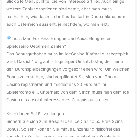
Blick alle Menüpunkte, die von Interesse artikel. Auch einige
weitere Zahlungsoptionen sind damit, aber man muss
nachsehen, wie das mit der Käuflichkeit in Deutschland oder
auch Österreich aussieht, je nachdem, wo man lebt.
muss Man Für Einzahlungen Und Auszahlungen Ice
Spielcasino Gebühren Zahlen?
Das Bonusguthaben muss im IceCasino fünfmal durchgespielt
wird. Das ist 1 unglaublich geringer Umsatzfaktor, der hier mit
den Durchspielbedingungen vorgeschrieben wird. Um welchen
Bonus zu erstehen, sind verpflichtet Sie sich vom Zoome
Casino registrieren und mindestens 20 Euro auf Ihr
Spielerkonto ei… Unterhalb von dem Strich muss man dem Ice
Casino ein absolut interessantes Zeugnis ausstellen.
Konditionen Bei Einzahlungen
Sichern Sie sich zum Beispiel den Ice Casino 50 Free Spins
Bonus. So sehr können Sie minus Einzahlung risikofrei das
komplette Spiele- ferner Leistungsangebot der Spielothek