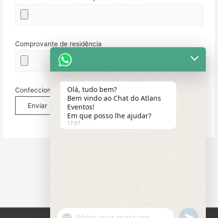
Comprovante de residência
Olá, tudo bem?
Confeccionar o Contrato
Bem vindo ao Chat do Atlans
Eventos!
Em que posso lhe ajudar?
17:57
"+chaty_settings.lang.emoji_picker+"
undefined