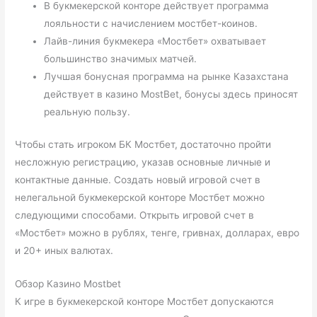
В букмекерской конторе действует программа
лояльности с начислением мостбет-коинов.
Лайв-линия букмекера «Мостбет» охватывает
большинство значимых матчей.
Лучшая бонусная программа на рынке Казахстана
действует в казино MostBet, бонусы здесь приносят
реальную пользу.
Чтобы стать игроком БК Мостбет, достаточно пройти
несложную регистрацию, указав основные личные и
контактные данные. Создать новый игровой счет в
нелегальной букмекерской конторе Мостбет можно
следующими способами. Открыть игровой счет в
«Мостбет» можно в рублях, тенге, гривнах, долларах, евро
и 20+ иных валютах.
Обзор Казино Mostbet
К игре в букмекерской конторе Мостбет допускаются