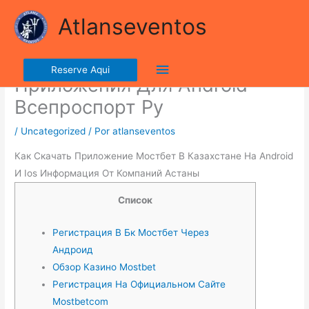
Ir
lla ribalta dell'iconico cronografo.
Atlanseventos
para
o
Бк Мостбет Выпустила
conteúdo
Menu
Reserve Aqui
Приложения Для Android
principal
Всепроспорт Ру
/
Uncategorized
/ Por
atlanseventos
Как Скачать Приложение Мостбет В Казахстане На Android
И Ios Информация От Компаний Астаны
Список
Регистрация В Бк Мостбет Через
Андроид
Обзор Казино Mostbet
Регистрация На Официальном Сайте
Mostbetcom