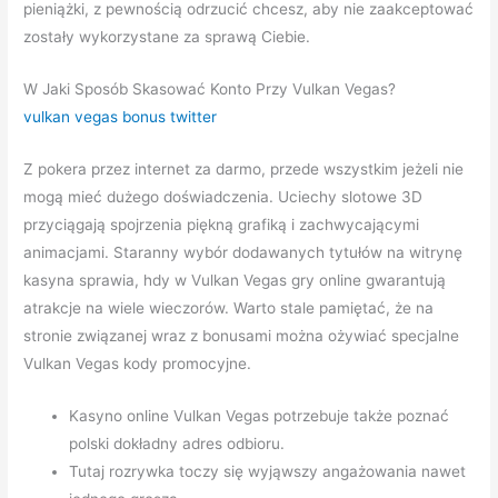
pieniążki, z pewnością odrzucić chcesz, aby nie zaakceptować
zostały wykorzystane za sprawą Ciebie.
W Jaki Sposób Skasować Konto Przy Vulkan Vegas?
vulkan vegas bonus twitter
Z pokera przez internet za darmo, przede wszystkim jeżeli nie
mogą mieć dużego doświadczenia. Uciechy slotowe 3D
przyciągają spojrzenia piękną grafiką i zachwycającymi
animacjami. Staranny wybór dodawanych tytułów na witrynę
kasyna sprawia, hdy w Vulkan Vegas gry online gwarantują
atrakcje na wiele wieczorów. Warto stale pamiętać, że na
stronie związanej wraz z bonusami można ożywiać specjalne
Vulkan Vegas kody promocyjne.
Kasyno online Vulkan Vegas potrzebuje także poznać
polski dokładny adres odbioru.
Tutaj rozrywka toczy się wyjąwszy angażowania nawet