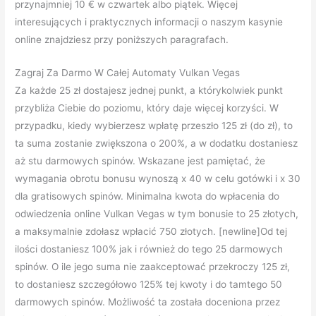
przynajmniej 10 € w czwartek albo piątek. Więcej
interesujących i praktycznych informacji o naszym kasynie
online znajdziesz przy poniższych paragrafach.
Zagraj Za Darmo W Całej Automaty Vulkan Vegas
Za każde 25 zł dostajesz jednej punkt, a którykolwiek punkt
przybliża Ciebie do poziomu, który daje więcej korzyści. W
przypadku, kiedy wybierzesz wpłatę przeszło 125 zł (do zł), to
ta suma zostanie zwiększona o 200%, a w dodatku dostaniesz
aż stu darmowych spinów. Wskazane jest pamiętać, że
wymagania obrotu bonusu wynoszą x 40 w celu gotówki i x 30
dla gratisowych spinów. Minimalna kwota do wpłacenia do
odwiedzenia online Vulkan Vegas w tym bonusie to 25 złotych,
a maksymalnie zdołasz wpłacić 750 złotych. [newline]Od tej
ilości dostaniesz 100% jak i również do tego 25 darmowych
spinów. O ile jego suma nie zaakceptować przekroczy 125 zł,
to dostaniesz szczegółowo 125% tej kwoty i do tamtego 50
darmowych spinów. Możliwość ta została doceniona przez