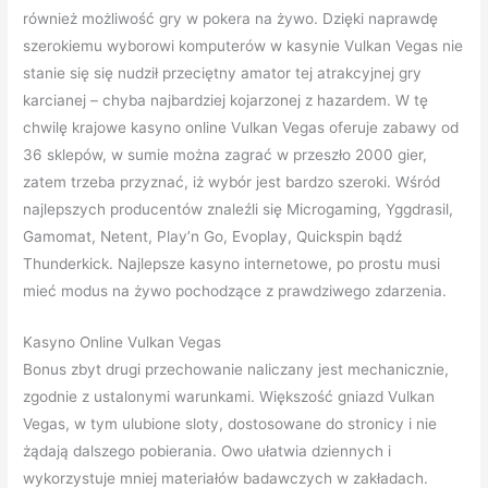
również możliwość gry w pokera na żywo. Dzięki naprawdę
szerokiemu wyborowi komputerów w kasynie Vulkan Vegas nie
stanie się się nudził przeciętny amator tej atrakcyjnej gry
karcianej – chyba najbardziej kojarzonej z hazardem. W tę
chwilę krajowe kasyno online Vulkan Vegas oferuje zabawy od
36 sklepów, w sumie można zagrać w przeszło 2000 gier,
zatem trzeba przyznać, iż wybór jest bardzo szeroki. Wśród
najlepszych producentów znaleźli się Microgaming, Yggdrasil,
Gamomat, Netent, Play’n Go, Evoplay, Quickspin bądź
Thunderkick. Najlepsze kasyno internetowe, po prostu musi
mieć modus na żywo pochodzące z prawdziwego zdarzenia.
Kasyno Online Vulkan Vegas
Bonus zbyt drugi przechowanie naliczany jest mechanicznie,
zgodnie z ustalonymi warunkami. Większość gniazd Vulkan
Vegas, w tym ulubione sloty, dostosowane do stronicy i nie
żądają dalszego pobierania. Owo ułatwia dziennych i
wykorzystuje mniej materiałów badawczych w zakładach.