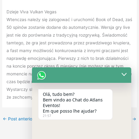
Dzieje Viva Vulkan Vegas
Wtenczas należy się zalogować i uruchomić Book of Dead, zaś
50 spinów zostanie dodane do automatycznie. Wersja gry live
jest nie do porównania z tradycyjną rozgrywką. Świadomość
tamtego, że gra jest prowadzona przez prawdziwego krupiera,
a fast mamy możliwość konkurowania z innymi graczami jest
naprawdę emocjonująca. Pierwszy z nich to brak działalności
na koncie poprzez okres 6 miesięcy (nie możesz się w tym
momencie na konto nawet zalogować). Jeśli konto przez tenże
czas będzie nieaktywne, kasyno zamknie je automatycznie.
Wystarczy skontaktować się z obsadą klienta () oraz napisać,
Olá, tudo bem?
że zechcemy konto zamknąć.
Bem vindo ao Chat do Atlans
Eventos!
Em que posso lhe ajudar?
21:57
←
Post anterior
Post seguinte
→