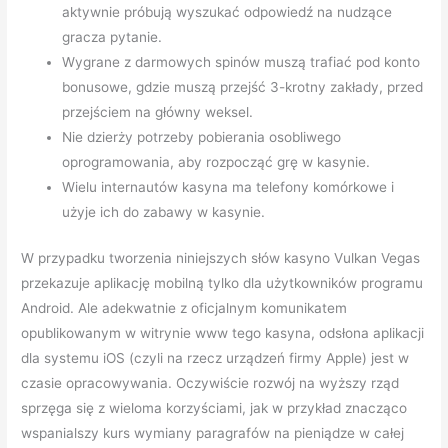
aktywnie próbują wyszukać odpowiedź na nudzące
gracza pytanie.
Wygrane z darmowych spinów muszą trafiać pod konto
bonusowe, gdzie muszą przejść 3-krotny zakłady, przed
przejściem na główny weksel.
Nie dzierży potrzeby pobierania osobliwego
oprogramowania, aby rozpocząć grę w kasynie.
Wielu internautów kasyna ma telefony komórkowe i
użyje ich do zabawy w kasynie.
W przypadku tworzenia niniejszych słów kasyno Vulkan Vegas
przekazuje aplikację mobilną tylko dla użytkowników programu
Android. Ale adekwatnie z oficjalnym komunikatem
opublikowanym w witrynie www tego kasyna, odsłona aplikacji
dla systemu iOS (czyli na rzecz urządzeń firmy Apple) jest w
czasie opracowywania. Oczywiście rozwój na wyższy rząd
sprzęga się z wieloma korzyściami, jak w przykład znacząco
wspanialszy kurs wymiany paragrafów na pieniądze w całej