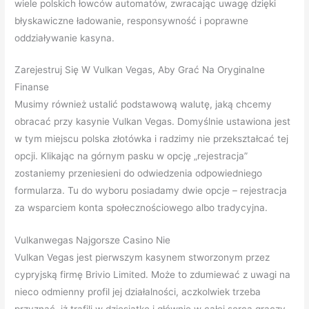
wiele polskich łowców automatów, zwracając uwagę dzięki
błyskawiczne ładowanie, responsywność i poprawne
oddziaływanie kasyna.
Zarejestruj Się W Vulkan Vegas, Aby Grać Na Oryginalne
Finanse
Musimy również ustalić podstawową walutę, jaką chcemy
obracać przy kasynie Vulkan Vegas. Domyślnie ustawiona jest
w tym miejscu polska złotówka i radzimy nie przekształcać tej
opcji. Klikając na górnym pasku w opcję „rejestracja”
zostaniemy przeniesieni do odwiedzenia odpowiedniego
formularza. Tu do wyboru posiadamy dwie opcje – rejestracja
za wsparciem konta społecznościowego albo tradycyjna.
Vulkanwegas Najgorsze Casino Nie
Vulkan Vegas jest pierwszym kasynem stworzonym przez
cypryjską firmę Brivio Limited. Może to zdumiewać z uwagi na
nieco odmienny profil jej działalności, aczkolwiek trzeba