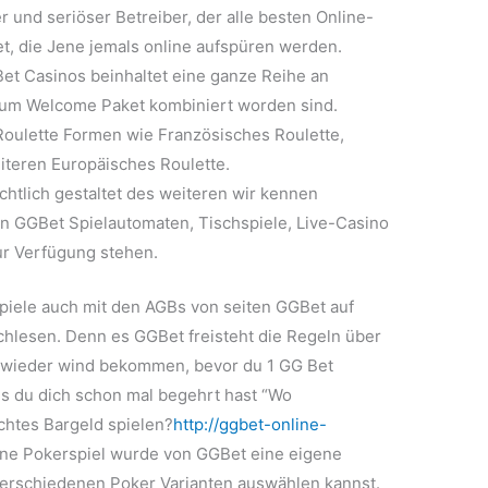
 und seriöser Betreiber, der alle besten Online-
et, die Jene jemals online aufspüren werden.
t Casinos beinhaltet eine ganze Reihe an
zum Welcome Paket kombiniert worden sind.
 Roulette Formen wie Französisches Roulette,
iteren Europäisches Roulette.
ichtlich gestaltet des weiteren wir kennen
n GGBet Spielautomaten, Tischspiele, Live-Casino
zur Verfügung stehen.
spiele auch mit den AGBs von seiten GGBet auf
hlesen. Denn es GGBet freisteht die Regeln über
al wieder wind bekommen, bevor du 1 GG Bet
s du dich schon mal begehrt hast “Wo
chtes Bargeld spielen?
http://ggbet-online-
ine Pokerspiel wurde von GGBet eine eigene
9 verschiedenen Poker Varianten auswählen kannst.