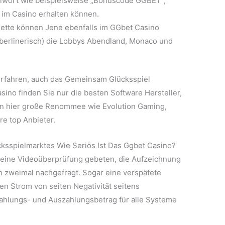
elwort wie beispielsweise „Bonuscode GGBET“,
 im Casino erhalten können.
lette können Jene ebenfalls im GGbet Casino
 (berlinerisch) die Lobbys Abendland, Monaco und
erfahren, auch das Gemeinsam Glücksspiel
ino finden Sie nur die besten Software Hersteller,
beln hier große Renommee wie Evolution Gaming,
re top Anbieter.
cksspielmarktes Wie Seriös Ist Das Ggbet Casino?
 eine Videoüberprüfung gebeten, die Aufzeichnung
h zweimal nachgefragt. Sogar eine verspätete
n Strom von seiten Negativität seitens
hlungs- und Auszahlungsbetrag für alle Systeme