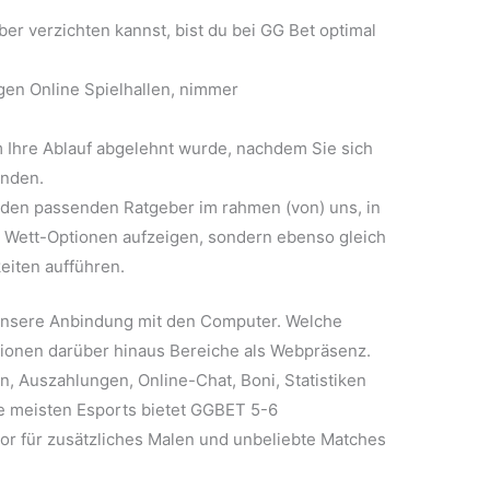
er verzichten kannst, bist du bei GG Bet optimal
igen Online Spielhallen, nimmer
.
 Ihre Ablauf abgelehnt wurde, nachdem Sie sich
enden.
 den passenden Ratgeber im rahmen (von) uns, in
en Wett-Optionen aufzeigen, sondern ebenso gleich
keiten aufführen.
 unsere Anbindung mit den Computer. Welche
ptionen darüber hinaus Bereiche als Webpräsenz.
n, Auszahlungen, Online-Chat, Boni, Statistiken
ie meisten Esports bietet GGBET 5-6
tor für zusätzliches Malen und unbeliebte Matches