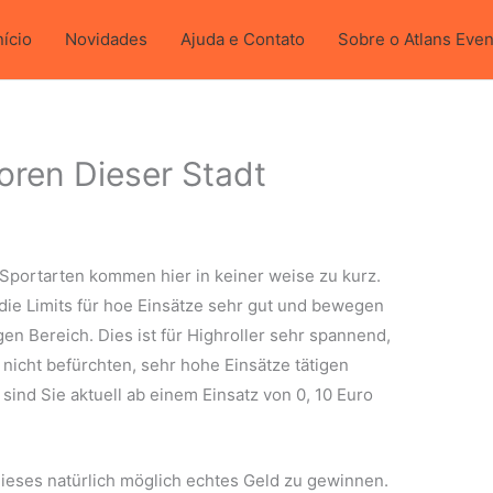
 cronografo.
nício
Novidades
Ajuda e Contato
Sobre o Atlans Eve
oren Dieser Stadt
Sportarten kommen hier in keiner weise zu kurz.
 die Limits für hoe Einsätze sehr gut und bewegen
gen Bereich. Dies ist für Highroller sehr spannend,
icht befürchten, sehr hohe Einsätze tätigen
ind Sie aktuell ab einem Einsatz von 0, 10 Euro
dieses natürlich möglich echtes Geld zu gewinnen.