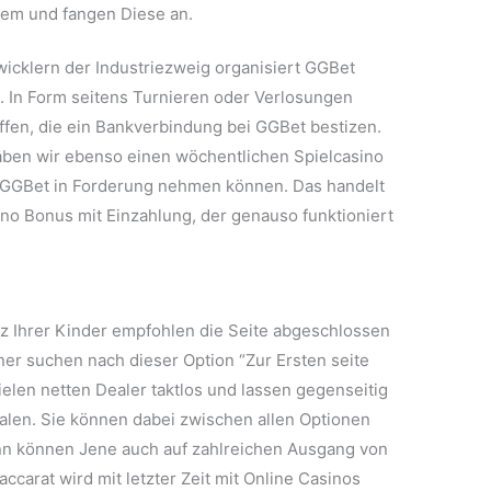
tem und fangen Diese an.
cklern der Industriezweig organisiert GGBet
. In Form seitens Turnieren oder Verlosungen
offen, die ein Bankverbindung bei GGBet bestizen.
en wir ebenso einen wöchentlichen Spielcasino
ür GGBet in Forderung nehmen können. Das handelt
no Bonus mit Einzahlung, der genauso funktioniert
z Ihrer Kinder empfohlen die Seite abgeschlossen
rner suchen nach dieser Option “Zur Ersten seite
elen netten Dealer taktlos und lassen gegenseitig
ealen. Sie können dabei zwischen allen Optionen
ann können Jene auch auf zahlreichen Ausgang von
ccarat wird mit letzter Zeit mit Online Casinos