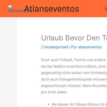
Ir
 sta cercando di condividere le luci della ribalta dell'iconico
Atlanseventos
I
para
o
conteúdo
Urlaub Bevor Den T
/
Uncategorized
/ Por
atlanseventos
Doch auch Fußball, Tennis und andere 
Als bei NetEnt unverblümt üblich, sind
gegenseitig nicht selten vom fünfstelli
doch auch Gelegenheitsspiele müssen n
abgeschlossen müssen. Beim Roulette s
pro Dreh dabei.
Bei dieser Art dieses Bonus ist 