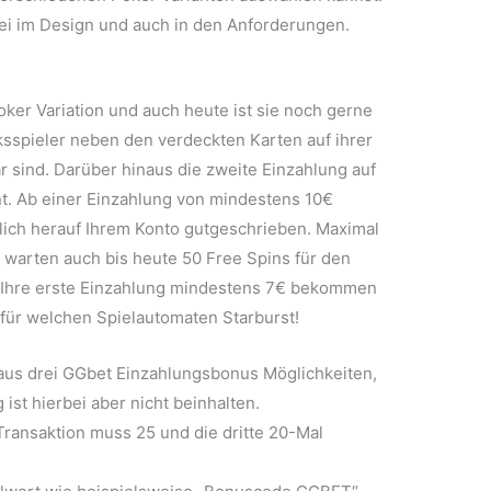
ei im Design und auch in den Anforderungen.
oker Variation und auch heute ist sie noch gerne
sspieler neben den verdeckten Karten auf ihrer
ar sind. Darüber hinaus die zweite Einzahlung auf
nt. Ab einer Einzahlung von mindestens 10€
ich herauf Ihrem Konto gutgeschrieben. Maximal
 warten auch bis heute 50 Free Spins für den
 Ihre erste Einzahlung mindestens 7€ bekommen
für welchen Spielautomaten Starburst!
us drei GGbet Einzahlungsbonus Möglichkeiten,
st hierbei aber nicht beinhalten.
Transaktion muss 25 und die dritte 20-Mal