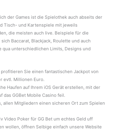
reich der Games ist die Spielothek auch abseits der
nd Tisch- und Kartenspiele mit jeweils
, die meisten auch live. Beispiele für die
sich Baccarat, Blackjack, Roulette und auch
e qua unterschiedlichen Limits, Designs und
t profitieren Sie einen fantastischen Jackpot von
evtl. Millionen Euro.
he Haufen auf Ihrem iOS Gerät erstellen, mit der
uf das GGBet Mobile Casino feil.
, allen Mitgliedern einen sicheren Ort zum Spielen
iv Video Poker für GG Bet um echtes Geld uff
len wollen, öffnen Selbige einfach unsere Website