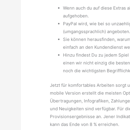
Wenn auch du auf diese Extras ab
aufgehoben.
PayPal wird, wie bei so unzaehl
(umgangssprachlich) angeboten
Sie können herausfinden, warum
einfach an den Kundendienst w
Hinzu findest Du zu jedem Spiel
einen wir nicht einzig die best
noch die wichtigsten Begrifflich
Jetzt für komfortables Arbeiten sorgt
mobile Version erstellt die meisten O
Übertragungen, Infografiken, Zahlunge
und Neuigkeiten sind verfügbar. Für d
Provisionsergebnisse an. Jener Indika
kann das Ende von 8 % erreichen.