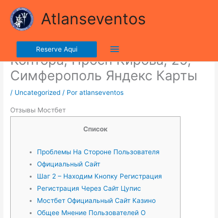
Ir
lla ribalta dell'iconico cronografo.
Atlanseventos
para
o
Мостбет, Букмекерская
conteúdo
Menu
Reserve Aqui
Контора, Просп Кирова, 29,
principal
Симферополь Яндекс Карты
/
Uncategorized
/ Por
atlanseventos
Отзывы Мостбет
Список
Проблемы На Стороне Пользователя
Официальный Сайт
Шаг 2 – Находим Кнопку Регистрация
Регистрация Через Сайт Цупис
Мостбет Официальный Сайт Казино
Общее Мнение Пользователей О