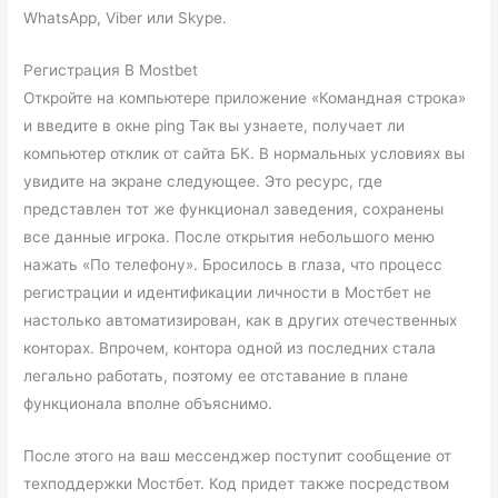
WhatsApp, Viber или Skype.
Регистрация В Mostbet
Откройте на компьютере приложение «Командная строка»
и введите в окне ping Так вы узнаете, получает ли
компьютер отклик от сайта БК. В нормальных условиях вы
увидите на экране следующее. Это ресурс, где
представлен тот же функционал заведения, сохранены
все данные игрока. После открытия небольшого меню
нажать «По телефону». Бросилось в глаза, что процесс
регистрации и идентификации личности в Мостбет не
настолько автоматизирован, как в других отечественных
конторах. Впрочем, контора одной из последних стала
легально работать, поэтому ее отставание в плане
функционала вполне объяснимо.
После этого на ваш мессенджер поступит сообщение от
техподдержки Мостбет. Код придет также посредством