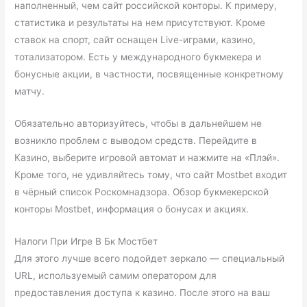
наполненный, чем сайт российской конторы. К примеру,
статистика и результаты на нем присутствуют. Кроме
ставок на спорт, сайт оснащен Live-играми, казино,
тотализатором. Есть у международного букмекера и
бонусные акции, в частности, посвященные конкретному
матчу.
Обязательно авторизуйтесь, чтобы в дальнейшем не
возникло проблем с выводом средств. Перейдите в
Казино, выберите игровой автомат и нажмите на «Плэй».
Кроме того, не удивляйтесь тому, что сайт Mostbet входит
в чёрный список Роскомнадзора. Обзор букмекерской
конторы Mostbet, информация о бонусах и акциях.
Налоги При Игре В Бк Мостбет
Для этого лучше всего подойдет зеркало — специальный
URL, используемый самим оператором для
предоставления доступа к казино. После этого на ваш