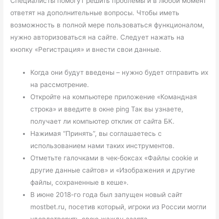
Специалисты помогут решить проблемы и в любой момент
ответят на дополнительные вопросы. Чтобы иметь
возможность в полной мере пользоваться функционалом,
нужно авторизоваться на сайте. Следует нажать на
кнопку «Регистрация» и внести свои данные.
Когда они будут введены – нужно будет отправить их
на рассмотрение.
Откройте на компьютере приложение «Командная
строка» и введите в окне ping Так вы узнаете,
получает ли компьютер отклик от сайта БК.
Нажимая “Принять”, вы соглашаетесь с
использованием нами таких инструментов.
Отметьте галочками в чек-боксах «Файлы cookie и
другие данные сайтов» и «Изображения и другие
файлы, сохраненные в кеше».
В июне 2018-го года был запущен новый сайт
mostbet.ru, посетив который, игроки из России могли
удовлетворить свою жажду азарта.