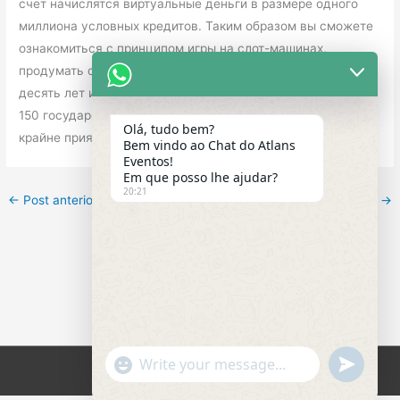
счет начислятся виртуальные деньги в размере одного
миллиона условных кредитов. Таким образом вы сможете
ознакомиться с принципом игры на слот-машинах,
продумать стратегию. Компания функционирует почти
десять лет и предоставляет доступ игрокам из более чем
150 государств. Вообще акционная программа БК Mostbet
Olá, tudo bem?
крайне приятна.
Bem vindo ao Chat do Atlans
Eventos!
Em que posso lhe ajudar?
20:21
←
Post anterior
Post seguinte
→
"+chaty_settings.lang.emoji_picker+"
undefined
WhatsApp
Message