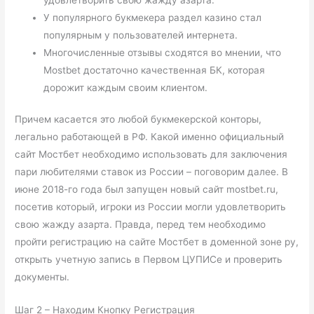
У популярного букмекера раздел казино стал
популярным у пользователей интернета.
Многочисленные отзывы сходятся во мнении, что
Mostbet достаточно качественная БК, которая
дорожит каждым своим клиентом.
Причем касается это любой букмекерской конторы,
легально работающей в РФ. Какой именно официальный
сайт Мостбет необходимо использовать для заключения
пари любителями ставок из России – поговорим далее. В
июне 2018-го года был запущен новый сайт mostbet.ru,
посетив который, игроки из России могли удовлетворить
свою жажду азарта. Правда, перед тем необходимо
пройти регистрацию на сайте Мостбет в доменной зоне ру,
открыть учетную запись в Первом ЦУПИСе и проверить
документы.
Шаг 2 – Находим Кнопку Регистрация