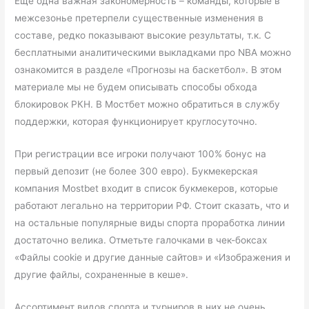
Еще одна важная закономерность – команды, которые в
межсезонье претерпели существенные изменения в
составе, редко показывают высокие результаты, т.к. С
бесплатными аналитическими выкладками про NBA можно
ознакомится в разделе «Прогнозы на баскетбол». В этом
материале мы не будем описывать способы обхода
блокировок РКН. В Мостбет можно обратиться в службу
поддержки, которая функционирует круглосуточно.
При регистрации все игроки получают 100% бонус на
первый депозит (не более 300 евро). Букмекерская
компания Mostbet входит в список букмекеров, которые
работают легально на территории РФ. Стоит сказать, что и
на остальные популярные виды спорта проработка линии
достаточно велика. Отметьте галочками в чек-боксах
«Файлы cookie и другие данные сайтов» и «Изображения и
другие файлы, сохраненные в кеше».
Ассортимент видов спорта и турниров в них не очень