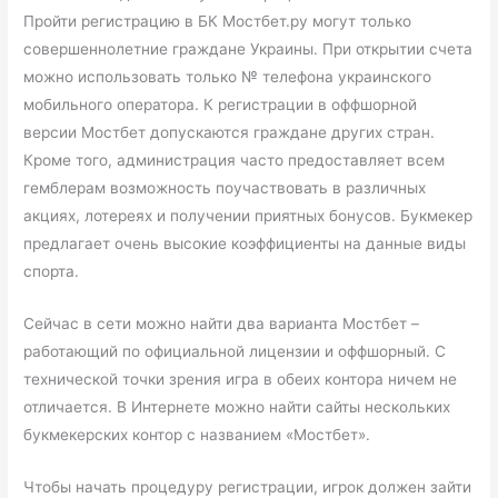
Пройти регистрацию в БК Мостбет.ру могут только
совершеннолетние граждане Украины. При открытии счета
можно использовать только № телефона украинского
мобильного оператора. К регистрации в оффшорной
версии Мостбет допускаются граждане других стран.
Кроме того, администрация часто предоставляет всем
гемблерам возможность поучаствовать в различных
акциях, лотереях и получении приятных бонусов. Букмекер
предлагает очень высокие коэффициенты на данные виды
спорта.
Сейчас в сети можно найти два варианта Мостбет –
работающий по официальной лицензии и оффшорный. С
технической точки зрения игра в обеих контора ничем не
отличается. В Интернете можно найти сайты нескольких
букмекерских контор с названием «Мостбет».
Чтобы начать процедуру регистрации, игрок должен зайти