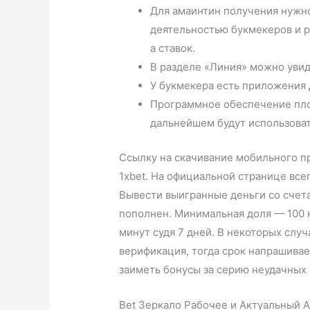
Для амаинтин получения нужн
деятельностью букмекеров и 
а ставок.
В разделе «Линия» можно увид
У букмекера есть приложения 
Программное обеспечение пло
дальнейшем будут использоват
Ссылку на скачивание мобильного п
1xbet. На официальной странице всег
Вывести выигранные деньги со счета
пополнен. Минимальная доля — 100 к
минут судя 7 дней. В некоторых слу
верификация, тогда срок напрашивае
заиметь бонусы за серию неудачных 
Bet Зеркало Рабочее и Актуальный А