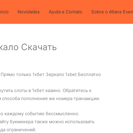
 cronografo.
nício
Novidades
Ajuda e Contato
Sobre o Atlans Eve
кало Скачать
 Прямо только 1хбет Зеркало 1xbet Бесплатно
утить слоты в 1хбет казино. Обратитесь к
м способа пополнения же номера транзакции.
 по каждому событию бессмысленно.
айту букмекера также можно использовать
да ограничений.