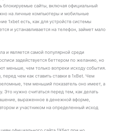
ть блокируемые сайты, включая официальный
можно на личные компьютеры и мобильные
ние 1xbet есть, как для устройств системы
вается и устанавливается на телефон, займет мало
ла и является самой популярной среди
осписи задействуется беттером по желанию, но
ют меньше, чем только вопреки исходу события.
 перед чем как ставить ставки в 1xBet. Чем
реломные, тем меньший показатель оно имеет, а
 Это нужно считаться перед тем, как делать
оглашение, выраженное в денежной вформе,
атором и участником на определенный исход
циям официального сайта 1Хбет при но