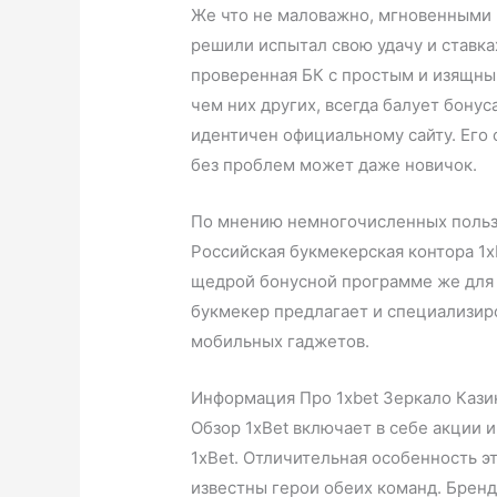
Же что не маловажно, мгновенными 
решили испытал свою удачу и ставка
проверенная БК с простым и изящн
чем них других, всегда балует бону
идентичен официальному сайту. Его 
без проблем может даже новичок.
По мнению немногочисленных польз
Российская букмекерская контора 1x
щедрой бонусной программе же для 
букмекер предлагает и специализи
мобильных гаджетов.
Информация Про 1xbet Зеркало Кази
Обзор 1xBet включает в себе акции и
1xBet. Отличительная особенность эт
известны герои обеих команд. Бренд