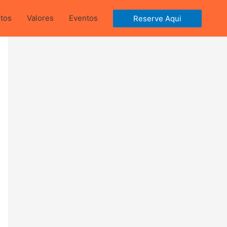
ntos
Valores
Eventos
Reserve Aqui