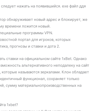
 следует нажать на появившийся. exe файл ддя
тор обнаруживает новый адрес и блокирует, же
му времени ложится новый.
специальные программы VPN.
овостной портал для игроков, которых
ика, прогнозы и ставки и дота 2.
ать ставки на официальном сайте 1xBet. Однако
зможность альтернативного неподалеку на сайт
, которые называются зеркалами. Клон обладает
 идентичный функционал, сохраняет только
ий, сумму материальнопроизводственных на
йта 1xbet?