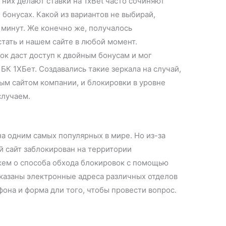
 них делают ставки на 1xBet часто сочиняют
бонусах. Какой из вариантов не выбирай,
 минут. Же конечно же, получалось
тать и нашем сайте в любой момент.
ок даст доступ к двойным бонусам и мог
БК 1ХБет. Создавались такие зеркала на случай,
ым сайтом компании, и блокировки в уровне
случаем.
а одним самых популярных в мире. Но из-за
й сайт заблокирован на территории
ем о способа обхода блокировок с помощью
 указаны электронные адреса различных отделов
она и форма дли того, чтобы провести вопрос.