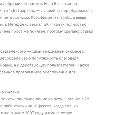
и добрыми выплатами. Если Вы, наконец,
х, то 1xBet зеркало — лучший выбор. Надежная а
ым интерфейсом. Коэффициенты вообще выше
сами. Интерфейс зеркал БК «1хБет» полностью
очень прост же понятен, поэтому сделано ставки
ователей, это — самый надежный букмекер.
Bet обрела свою популярность благодаря
новых, а и действующих пользователей. Также
рованное программное обеспечение для
но Онлайн
 бонусы, описание линий на доту 2, отзыва о БК
о лайв-ставки на 10 фрагов, когда только
 известных с 2007 году и имеет сотую