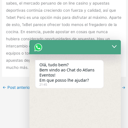
sabes, el mercado peruano de on line casino y apuestas
deportivas continúa creciendo con fuerza y calidad, así que
1xbet Perú es una opción más para disfrutar al máximo. Aparte
de esto, 1xBet parece ofrecer todo menos el fregadero de la
cocina. En esencia, puede apostar en cosas que nunca
hubiera considerado oportunidades de apuestas. Hay un
intercambio de criptomonedas, apuestas deportivas en
equipos o torneos, un casino en línea, torneos diarios,
apuestas deportivas virtuales, juegos de TV, bingo, póker y
Olá, tudo bem?
mucho más.
Bem vindo ao Chat do Atlans
Eventos!
Em que posso lhe ajudar?
21:45
←
Post anterior
Post seguinte
→