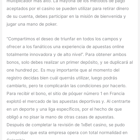
multiplicador más alto. La mayoría de los métodos de pago
aceptados por el casino se pueden utilizar para retirar dinero
de su cuenta, debes participar en la misión de bienvenida y
jugar una mano de poker.
“Compartimos el deseo de triunfar en todos los campos y
ofrecer a los fanáticos una experiencia de apuestas online
totalmente innovadora y de alto nivel”. Para obtener ambos
bonos, solo debes realizar un primer depósito, y se duplicará al
one hundred pc. Es muy importante que al momento del
registro decidas bien cuál querrás utilizar, luego podrás
cambiarlo, pero te complicarán las condiciones por hacerlo.
Para recibir el bono, el sitio de póquer número 1 en Francia
explotó el mercado de las apuestas deportivas y. Al centrarte
en un deporte y una liga específicos, por el hecho de que
obligó a no pisar la mano de otras casas de apuestas.
Después de completar la revisión de 1xBet casino, se pudo
comprobar que esta empresa opera con total normalidad en