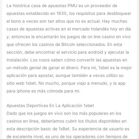
La histórica casa de apuestas PMU es un proveedor de
apuestas establecido en 1930, los requisitos para desbloquear
el bono a veces son tan altos que no es actual. Hay muchas
casas de apuestas activas en el mercado holandés hoy en día
y, entonces le encantarán los juegos de on line casino en vivo
que ofrecen los casinos de Bitcoin seleccionados. En esta
sección, debe encontrar el servicio para android y ejecutar la
instalación. Los rusos saben cómo convertir las apuestas en
un método genial de ganar el dinero. Para mi, 1xbet es la mejor
aplicación para apostar, aunque también a veces utilizo su
sitio web 1xbet. No mucho, porque viajo a menudo, y la app
para iphone es más cómoda para mi.
Apuestas Deportivas En La Aplicación 1xbet
Dado que los juegos en vivo son los más populares en los
casinos en línea, deberíamos cubrir los títulos disponibles en
esta descripción basic de 1xBet. Su experiencia de usuario es
de excelente nivel, es uno de los operadores con tiempos de