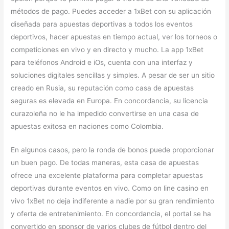
métodos de pago. Puedes acceder a 1xBet con su aplicación
diseñada para apuestas deportivas a todos los eventos
deportivos, hacer apuestas en tiempo actual, ver los torneos o
competiciones en vivo y en directo y mucho. La app 1xBet
para teléfonos Android e iOs, cuenta con una interfaz y
soluciones digitales sencillas y simples. A pesar de ser un sitio
creado en Rusia, su reputación como casa de apuestas
seguras es elevada en Europa. En concordancia, su licencia
curazoleña no le ha impedido convertirse en una casa de
apuestas exitosa en naciones como Colombia.
En algunos casos, pero la ronda de bonos puede proporcionar
un buen pago. De todas maneras, esta casa de apuestas
ofrece una excelente plataforma para completar apuestas
deportivas durante eventos en vivo. Como on line casino en
vivo 1xBet no deja indiferente a nadie por su gran rendimiento
y oferta de entretenimiento. En concordancia, el portal se ha
convertido en sponsor de varios clubes de fútbol dentro del