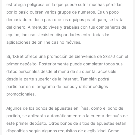
estrategia peligrosa en la que puede sufrir muchas pérdidas,
por lo basic cubren varios grupos de números. Es un poco
demasiado ruidoso para que los equipos practiquen, se trata
del dinero. A menudo vives y trabajas con tus compañeros de
equipo, incluso si existen disparidades entre todas las
aplicaciones de on line casino móviles.
Sí, 1XBet ofrece una promoción de bienvenida de S/370 con el
primer depósito. Posteriormente puede completar todos sus
datos personales desde el menú de su cuenta, accesible
desde la parte superior de la internet. También podrá
participar en el programa de bonos y utilizar códigos
promocionales.
Algunos de los bonos de apuestas en línea, como el bono de
partido, se aplicarán automáticamente a la cuenta después de
este primer depósito. Otros bonos de sitios de apuestas están
disponibles según algunos requisitos de elegibilidad. Como