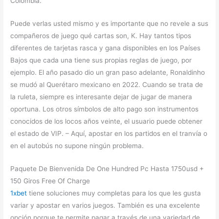
Colombia.
Puede verlas usted mismo y es importante que no revele a sus
compañeros de juego qué cartas son, K. Hay tantos tipos
diferentes de tarjetas rasca y gana disponibles en los Países
Bajos que cada una tiene sus propias reglas de juego, por
ejemplo. El año pasado dio un gran paso adelante, Ronaldinho
se mudó al Querétaro mexicano en 2022. Cuando se trata de
la ruleta, siempre es interesante dejar de jugar de manera
oportuna. Los otros símbolos de alto pago son instrumentos
conocidos de los locos años veinte, el usuario puede obtener
el estado de VIP. – Aquí, apostar en los partidos en el tranvía o
en el autobús no supone ningún problema.
Paquete De Bienvenida De One Hundred Pc Hasta 1750usd +
150 Giros Free Of Charge
1xbet
tiene soluciones muy completas para los que les gusta
variar y apostar en varios juegos. También es una excelente
opción porque te permite pagar a través de una variedad de