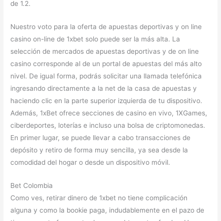
de 1.2.
Nuestro voto para la oferta de apuestas deportivas y on line
casino on-line de 1xbet solo puede ser la más alta. La
selección de mercados de apuestas deportivas y de on line
casino corresponde al de un portal de apuestas del más alto
nivel. De igual forma, podrás solicitar una llamada telefónica
ingresando directamente a la net de la casa de apuestas y
haciendo clic en la parte superior izquierda de tu dispositivo.
Además, 1xBet ofrece secciones de casino en vivo, 1XGames,
ciberdeportes, loterías e incluso una bolsa de criptomonedas.
En primer lugar, se puede llevar a cabo transacciones de
depósito y retiro de forma muy sencilla, ya sea desde la
comodidad del hogar o desde un dispositivo móvil.
Bet Colombia
Como ves, retirar dinero de 1xbet no tiene complicación
alguna y como la bookie paga, indudablemente en el pazo de