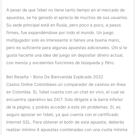
A pesar de que 1xbet no tiene tanto tiempo en el mercado de
apuestas, se ha ganado el aprecio de muchos de sus usuarios.
Su sede principal está en Rusia, pero poco a poco, a pasos
firmes, fue expandiéndose por todo el mundo. Un juego
multijugador solo es interesante si tienes una buena mano,
pero es suficiente para algunas apuestas adicionales. Útil si te
gusta hacerte una idea del juego sin depositar dinero actual,
con menús y excelentes funciones de búsqueda y filtro.
Bet Reseña – Bono De Bienvenida Explicado 2022
Casino Online Colombiaes un comparador de casinos en línea
en Colombia. Si, 1xbet cuenta con un chat en vivo, el cual se
encuentra operativo las 24/7. Solo dirígete a la barra inferior
de la página, y podrás acceder a este sin problemas. Si, es
seguro apostar en 1xbet, ya que cuenta con el certificado
internet SSL. Para obtener el botín de esta apuesta, deberás
realizar mínimo 4 apuestas combinadas con una cuota mínima